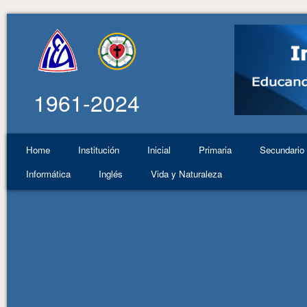
1961-2024
Home
Institución
Inicial
Primaria
Secundario
Informática
Inglés
Vida y Naturaleza