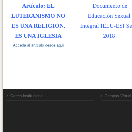
Artículo: EL
Documento de
LUTERANISMO NO
Educación Sexual
ES UNA RELIGIÓN,
Integral IELU-ESI Se
ES UNA IGLESIA
2018
Acceda al artículo desde aquí
Correo institucional
Campus Virtual