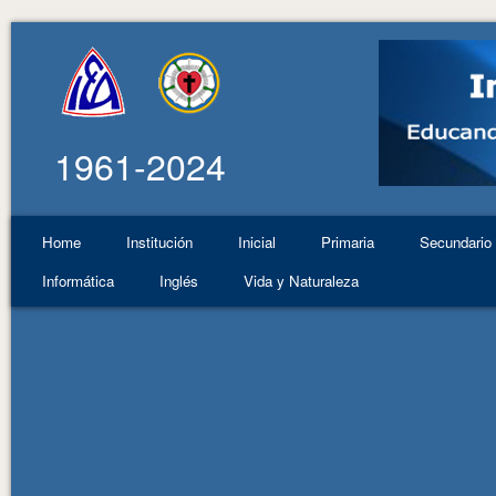
1961-2024
Home
Institución
Inicial
Primaria
Secundario
Informática
Inglés
Vida y Naturaleza