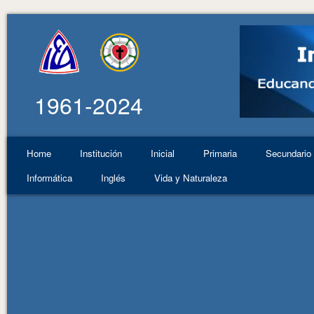
1961-2024
Home
Institución
Inicial
Primaria
Secundario
Informática
Inglés
Vida y Naturaleza