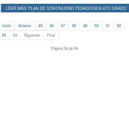
LEER MÁS: PLAN DE CONTINUIDAD PEDAGÓGICA 6TO GRADO
Inicio
Anterior
45
46
47
48
49
50
51
52
53
54
Siguiente
Final
Página 54 de 54