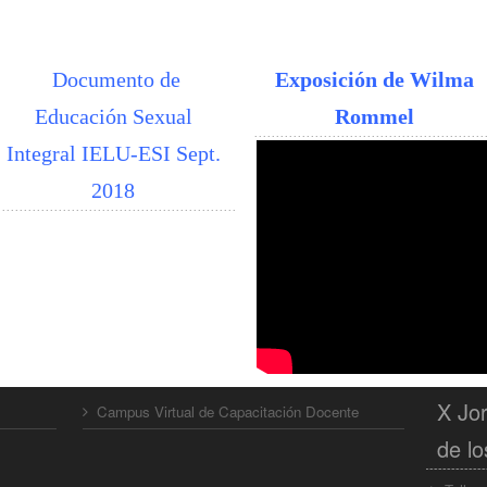
Documento de
Exposición de Wilma
Educación Sexual
Rommel
Integral IELU-ESI Sept.
2018
X Jor
Campus Virtual de Capacitación Docente
de lo