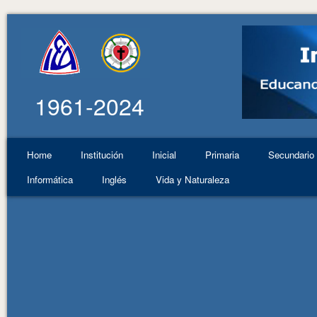
1961-2024
Home
Institución
Inicial
Primaria
Secundario
Informática
Inglés
Vida y Naturaleza