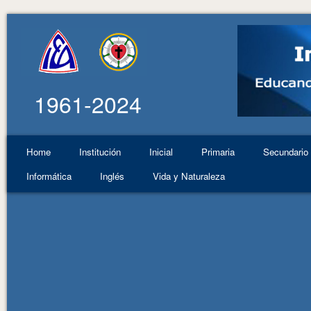
1961-2024
Home
Institución
Inicial
Primaria
Secundario
Informática
Inglés
Vida y Naturaleza